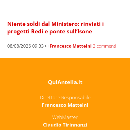
Niente soldi dal Ministero: rinviati i
progetti Redi e ponte sull’Isone
di
08/08/2026 09:33
Francesco Matteini
2 commenti
QuiAntella.it
Direttore Responsabile
Francesco Matteini
WebMaster
Claudio Tirinnanzi