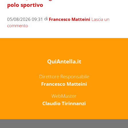
polo sportivo
di
05/08/2026 09:31
Francesco Matteini
Lascia un
commento
QuiAntella.it
Direttore Responsabile
Francesco Matteini
WebMaster
Claudio Tirinnanzi