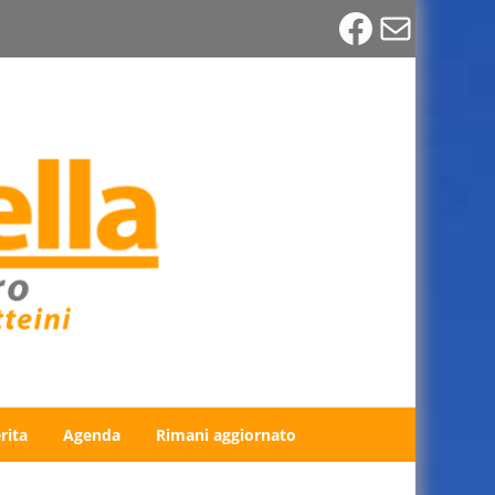
Faceboo
Email
rita
Agenda
Rimani aggiornato