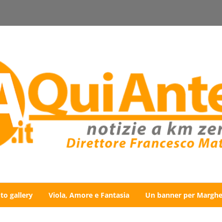
to gallery
Viola, Amore e Fantasia
Un banner per Marghe