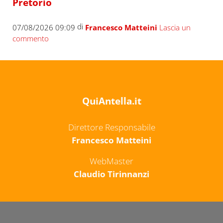
Pretorio
di
07/08/2026 09:09
Francesco Matteini
Lascia un
commento
QuiAntella.it
Direttore Responsabile
Francesco Matteini
WebMaster
Claudio Tirinnanzi