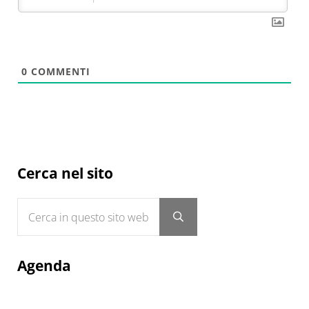
0
COMMENTI
Sidebar
Cerca nel sito
Cerca in questo sito web
Submit search
Agenda