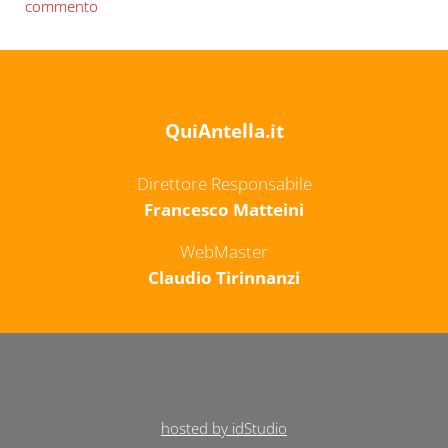
commento
QuiAntella.it
Direttore Responsabile
Francesco Matteini
WebMaster
Claudio Tirinnanzi
hosted by idStudio