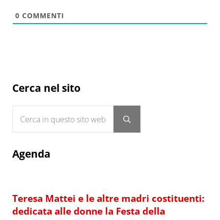
0
COMMENTI
Sidebar
Cerca nel sito
Cerca in questo sito web
Submit search
Agenda
Teresa Mattei e le altre madri costituenti:
dedicata alle donne la Festa della