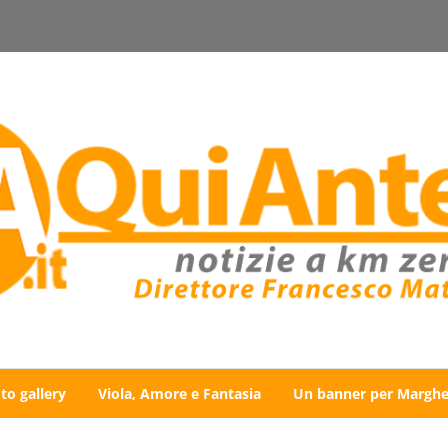
to gallery
Viola, Amore e Fantasia
Un banner per Marghe