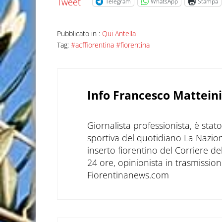
Tweet
Telegram
WhatsApp
Stampa
Pubblicato in :
Qui Antella
Tag:
#acffiorentina #fiorentina
Info
Francesco Matteini
Giornalista professionista, è sta
sportiva del quotidiano La Nazio
inserto fiorentino del Corriere d
24 ore, opinionista in trasmissioni
Fiorentinanews.com