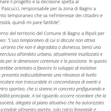
are il progetto e la decisione spetta al
a Pascucci, rersponsabile per la zona di Bagno a
nto temporaneo che va nel’interesse dei cittadini e
ssità, quindi mi pare fattibile”.
erno del territorio del Comune di Bagno a Ripoli per
neo:
“L’uso temporaneo di cui si discute non attiva
a un’area che non è degradata o dismessa, bensì una
tercluso all’ambito urbano, attualmente inutilizzato e
ola per le dimensioni contenute e la posizione. In questo
ebbe orientato a favorire lo sviluppo di iniziative
 presenta indiscutibilmente una rilevanza di livello
eicolare non trascurabile in concomitanza di eventi e
entro sportivo, che si stanno in concreto prefigurando e
bilità principale. A tal riguardo occorre ricordare che la
 società, allegata al piano attuativo che ha autorizzato
ducendole all’evento partita, solo calcio femminile e