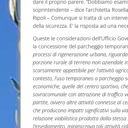
dare il proprio parere. “Dobbiamo esamin
soprintendente – dice l’architetta Rosell
Ripoli – Comunque si tratta di un interve
della sicurezza. E’ la risposta ad una nece
Queste le considerazioni dell’Ufficio Gov
la concessione del parcheggio tempora
processi di rigenerazione urbana, riguard
porzione rurale di terreno non aziendale in
scarsamente appettibile per l’attività agric
contesto, l’uso temporaneo a parcheggio sar
economiche, quelle del centro sportivo, che
sovracomunale con attrazione di traffico v
partite, ovvero altre attività connesse al c
che producono impatti significativi sulla via
relazione viabilistica prodotta dalla stessa
l’insediamento, minimizzava tali attività ri