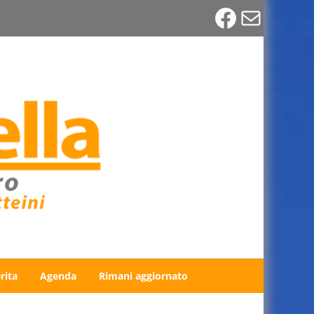
Faceboo
Email
rita
Agenda
Rimani aggiornato