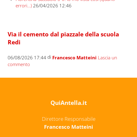
errori…)
26/04/2026 12:46
Via il cemento dal piazzale della scuola
Redi
di
06/08/2026 17:44
Francesco Matteini
Lascia un
commento
QuiAntella.it
Direttore Responsabile
Francesco Matteini