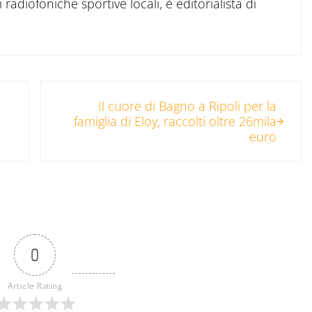
 radiofoniche sportive locali, è editorialista di
Post successivo:
n
Il cuore di Bagno a Ripoli per la
famiglia di Eloy, raccolti oltre 26mila
euro
0
Article Rating