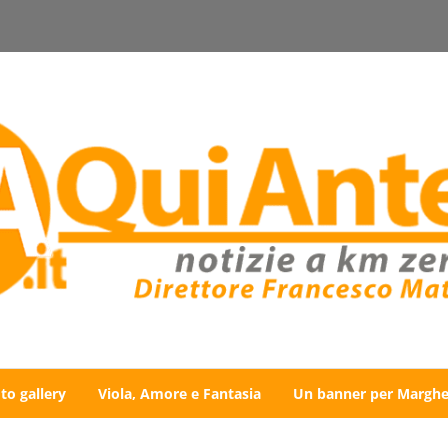
to gallery
Viola, Amore e Fantasia
Un banner per Marghe