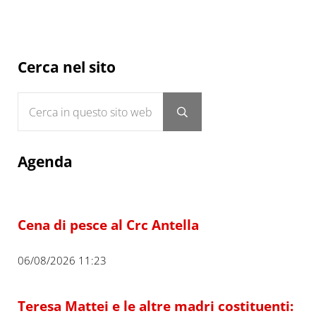
Sidebar
Cerca nel sito
Cerca in questo sito web
Submit search
Agenda
Cena di pesce al Crc Antella
06/08/2026 11:23
Teresa Mattei e le altre madri costituenti: