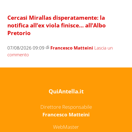
Cercasi Mirallas disperatamente: la
notifica all’ex viola finisce… all’Albo
Pretorio
di
07/08/2026 09:09
Francesco Matteini
Lascia un
commento
QuiAntella.it
Direttore Responsabile
Francesco Matteini
WebMaster