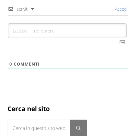
Iscriviti
Accedi
0
COMMENTI
Sidebar
Cerca nel sito
Cerca in questo sito web
Submit search