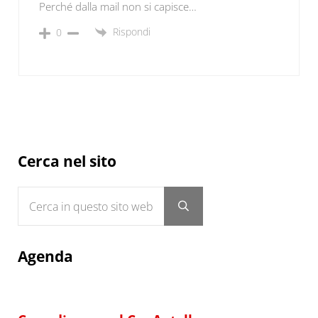
Perché dalla mail non si capisce…
Rispondi
0
Sidebar
Cerca nel sito
Cerca in questo sito web
Submit search
Agenda