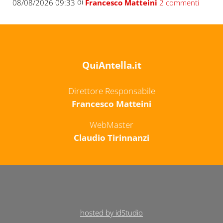
di
08/08/2026 09:33
Francesco Matteini
2 commenti
QuiAntella.it
Direttore Responsabile
Francesco Matteini
WebMaster
Claudio Tirinnanzi
hosted by idStudio