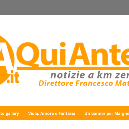
to gallery
Viola, Amore e Fantasia
Un banner per Marghe