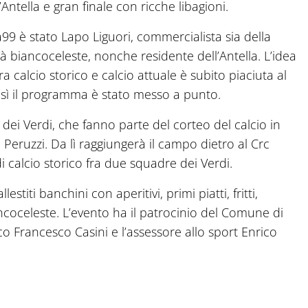
Antella e gran finale con ricche libagioni.
a99 è stato Lapo Liguori, commercialista sia della
tà biancoceleste, nonche residente dell’Antella. L’idea
a calcio storico e calcio attuale è subito piaciuta al
osì il programma è stato messo a punto.
nti dei Verdi, che fanno parte del corteo del calcio in
 Peruzzi. Da lì raggiungerà il campo dietro al Crc
di calcio storico fra due squadre dei Verdi.
estiti banchini con aperitivi, primi piatti, fritti,
coceleste. L’evento ha il patrocinio del Comune di
co Francesco Casini e l’assessore allo sport Enrico