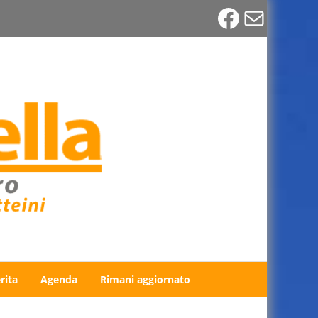
Faceboo
Email
rita
Agenda
Rimani aggiornato