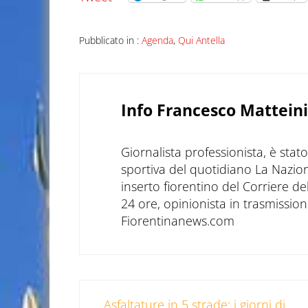
Pubblicato in :
Agenda
,
Qui Antella
Info
Francesco Matteini
Giornalista professionista, è sta
sportiva del quotidiano La Nazio
inserto fiorentino del Corriere d
24 ore, opinionista in trasmissioni
Fiorentinanews.com
Post precedente:
Asfaltature in 5 strade: i giorni di