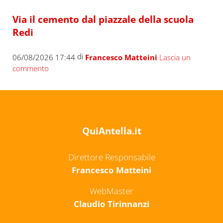
Via il cemento dal piazzale della scuola
Redi
di
06/08/2026 17:44
Francesco Matteini
Lascia un
commento
QuiAntella.it
Direttore Responsabile
Francesco Matteini
WebMaster
Claudio Tirinnanzi