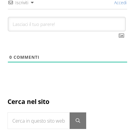
Iscriviti
Accedi
0
COMMENTI
Sidebar
Cerca nel sito
Cerca in questo sito web
Submit search