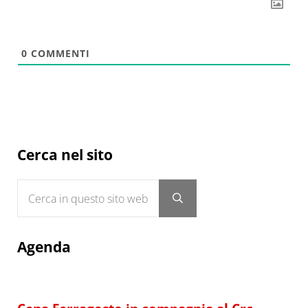
0
COMMENTI
Sidebar
Cerca nel sito
Cerca in questo sito web
Submit search
Agenda