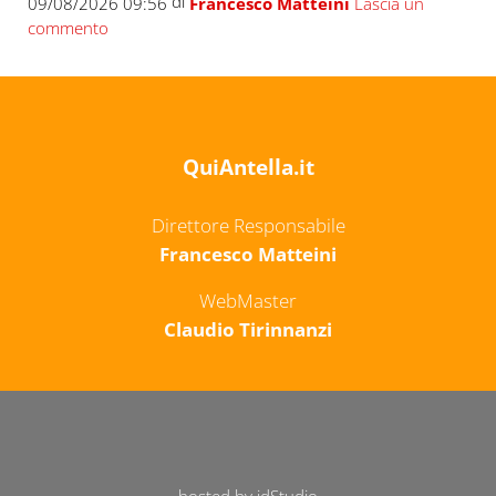
di
09/08/2026 09:56
Francesco Matteini
Lascia un
commento
QuiAntella.it
Direttore Responsabile
Francesco Matteini
WebMaster
Claudio Tirinnanzi
hosted by idStudio