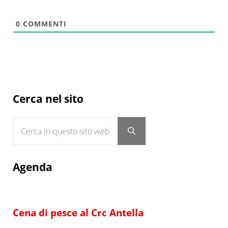
0
COMMENTI
Sidebar
Cerca nel sito
Cerca in questo sito web
Submit search
Agenda
Cena di pesce al Crc Antella