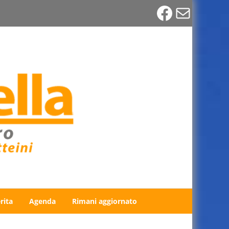
Faceboo
Email
rita
Agenda
Rimani aggiornato