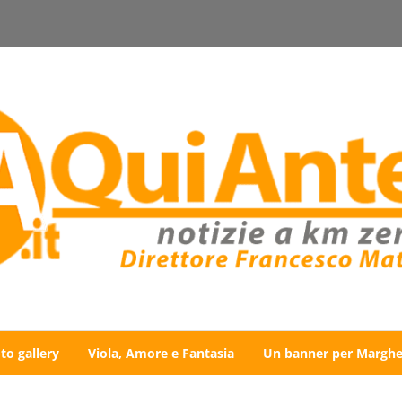
to gallery
Viola, Amore e Fantasia
Un banner per Marghe