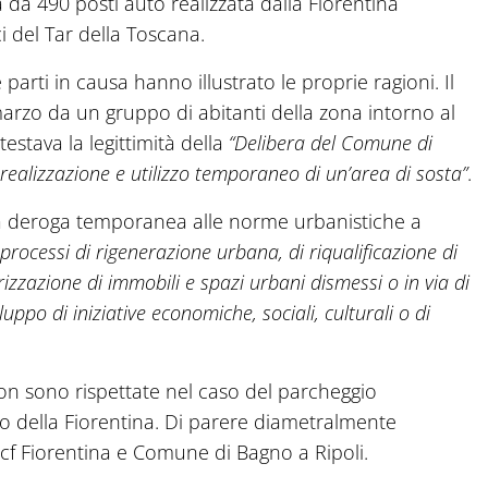
ta da 490 posti auto realizzata dalla Fiorentina
i del Tar della Toscana.
lle parti in causa hanno illustrato le proprie ragioni. Il
marzo da un gruppo di abitanti della zona intorno al
testava la legittimità della
“Delibera del Comune di
realizzazione e utilizzo temporaneo di un’area di sosta”
.
la deroga temporanea alle norme urbanistiche a
 processi di rigenerazione urbana, di riqualificazione di
zzazione di immobili e spazi urbani dismessi o in via di
uppo di iniziative economiche, sociali, culturali o di
on sono rispettate nel caso del parcheggio
o della Fiorentina. Di parere diametralmente
Acf Fiorentina e Comune di Bagno a Ripoli.