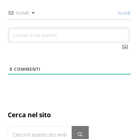
Iscriviti
Accedi
0
COMMENTI
Sidebar
Cerca nel sito
Cerca in questo sito web
Submit search