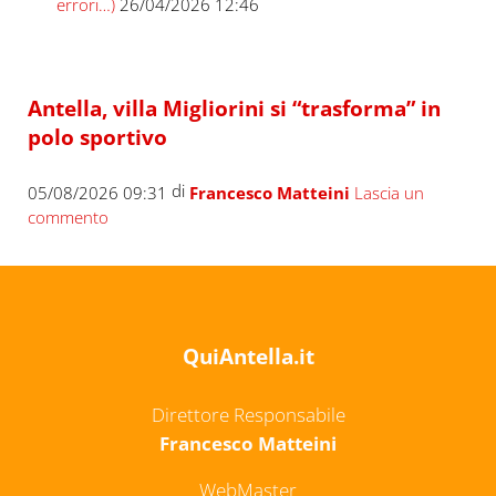
errori…)
26/04/2026 12:46
Antella, villa Migliorini si “trasforma” in
polo sportivo
di
05/08/2026 09:31
Francesco Matteini
Lascia un
commento
QuiAntella.it
Direttore Responsabile
Francesco Matteini
WebMaster