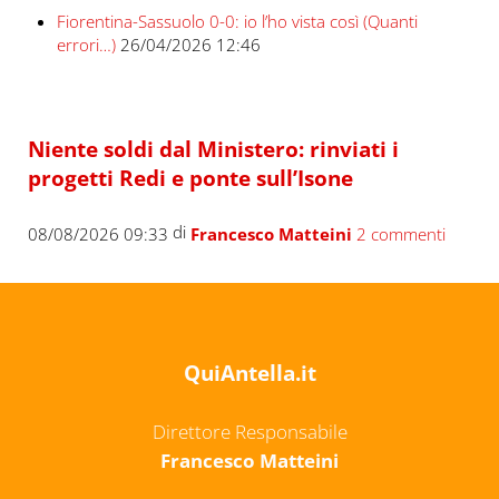
Fiorentina-Sassuolo 0-0: io l’ho vista così (Quanti
errori…)
26/04/2026 12:46
Niente soldi dal Ministero: rinviati i
progetti Redi e ponte sull’Isone
di
08/08/2026 09:33
Francesco Matteini
2 commenti
QuiAntella.it
Direttore Responsabile
Francesco Matteini