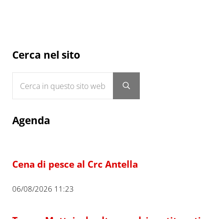
Sidebar
Cerca nel sito
Cerca in questo sito web
Submit search
Agenda
Cena di pesce al Crc Antella
06/08/2026 11:23