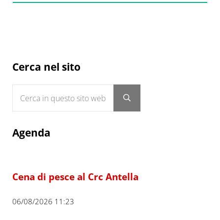
Sidebar
Cerca nel sito
Cerca in questo sito web
Submit search
Agenda
Cena di pesce al Crc Antella
06/08/2026 11:23