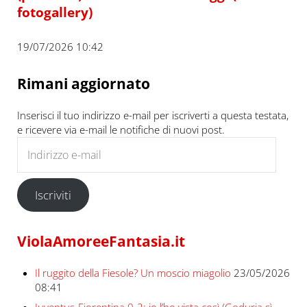
fotogallery)
19/07/2026 10:42
Rimani aggiornato
Inserisci il tuo indirizzo e-mail per iscriverti a questa testata,
e ricevere via e-mail le notifiche di nuovi post.
Indirizzo e-mail
Iscriviti
ViolaAmoreeFantasia.it
Il ruggito della Fiesole? Un moscio miagolio
23/05/2026
08:41
Juventus-Fiorentina 0-2: io l’ho vista così (Goduria sì,