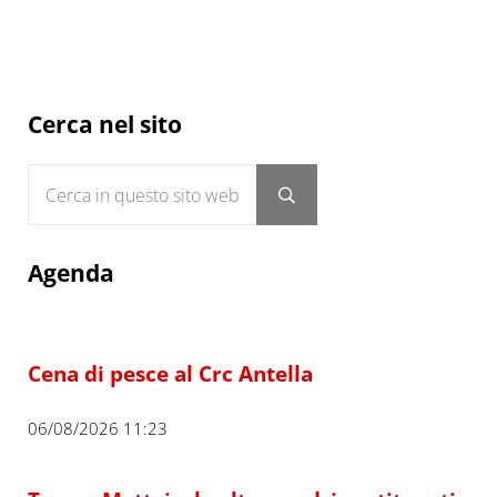
Sidebar
Cerca nel sito
Cerca in questo sito web
Submit search
Agenda
Cena di pesce al Crc Antella
06/08/2026 11:23