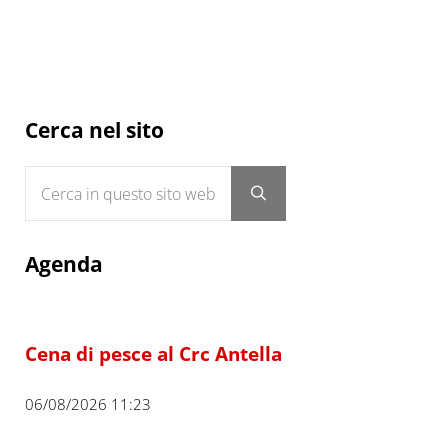
Sidebar
Cerca nel sito
Cerca in questo sito web
Submit search
Agenda
Cena di pesce al Crc Antella
06/08/2026 11:23