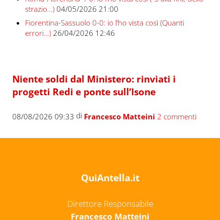
strazio…)
04/05/2026 21:00
Fiorentina-Sassuolo 0-0: io l’ho vista così (Quanti
errori…)
26/04/2026 12:46
Niente soldi dal Ministero: rinviati i
progetti Redi e ponte sull’Isone
di
08/08/2026 09:33
Francesco Matteini
2 commenti
QuiAntella.it
Direttore Responsabile
Francesco Matteini