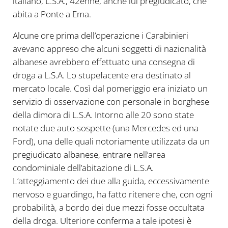
italiano, L.S.A., 42enne, anche lui pregiudicato, che
abita a Ponte a Ema.
Alcune ore prima dell’operazione i Carabinieri
avevano appreso che alcuni soggetti di nazionalità
albanese avrebbero effettuato una consegna di
droga a L.S.A. Lo stupefacente era destinato al
mercato locale. Così dal pomeriggio era iniziato un
servizio di osservazione con personale in borghese
della dimora di L.S.A. Intorno alle 20 sono state
notate due auto sospette (una Mercedes ed una
Ford), una delle quali notoriamente utilizzata da un
pregiudicato albanese, entrare nell’area
condominiale dell’abitazione di L.S.A.
L’atteggiamento dei due alla guida, eccessivamente
nervoso e guardingo, ha fatto ritenere che, con ogni
probabilità, a bordo dei due mezzi fosse occultata
della droga. Ulteriore conferma a tale ipotesi è