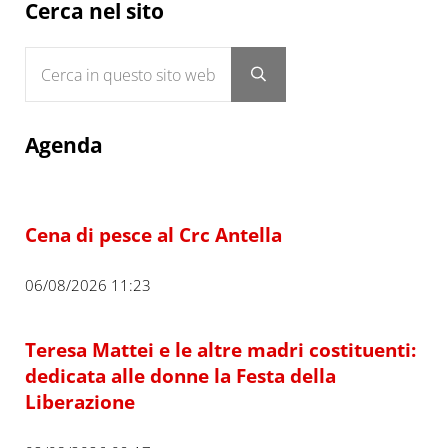
Sidebar
Cerca nel sito
Cerca in questo sito web
Submit search
Agenda
Cena di pesce al Crc Antella
06/08/2026 11:23
Teresa Mattei e le altre madri costituenti:
dedicata alle donne la Festa della
Liberazione