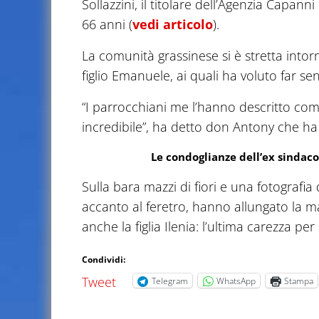
Sollazzini, il titolare dell’Agenzia Capan
66 anni (
vedi articolo
).
La comunità grassinese si è stretta intorno
figlio Emanuele, ai quali ha voluto far se
“I parrocchiani me l’hanno descritto c
incredibile”, ha detto don Antony che ha 
Le condoglianze dell’ex sindaco 
Sulla bara mazzi di fiori e una fotografia
accanto al feretro, hanno allungato la 
anche la figlia Ilenia: l’ultima carezza
Condividi:
Tweet
Telegram
WhatsApp
Stampa