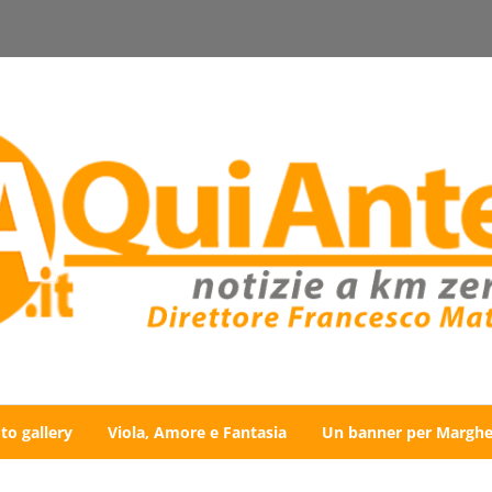
to gallery
Viola, Amore e Fantasia
Un banner per Marghe