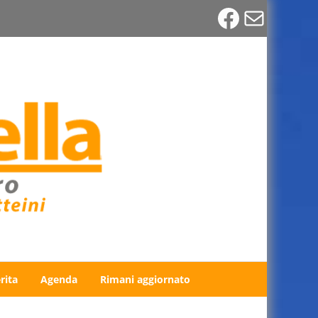
Faceboo
Email
rita
Agenda
Rimani aggiornato