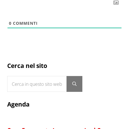
0
COMMENTI
Sidebar
Cerca nel sito
Cerca in questo sito web
Submit search
Agenda