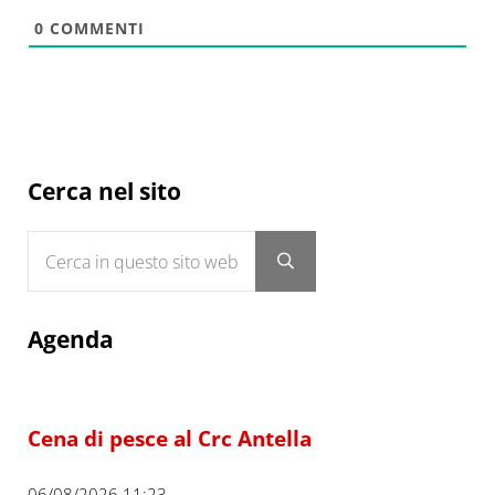
0
COMMENTI
Sidebar
Cerca nel sito
Cerca in questo sito web
Submit search
Agenda
Cena di pesce al Crc Antella
06/08/2026 11:23