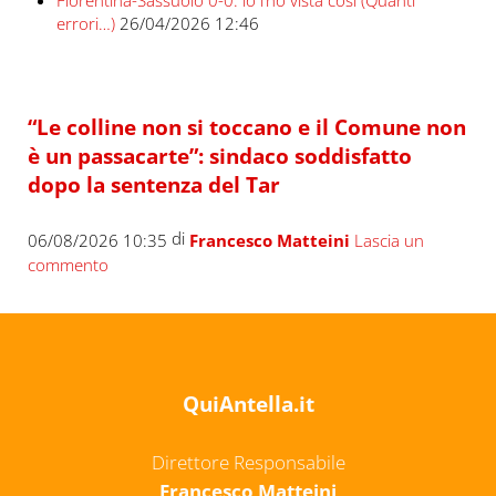
Fiorentina-Sassuolo 0-0: io l’ho vista così (Quanti
errori…)
26/04/2026 12:46
“Le colline non si toccano e il Comune non
è un passacarte”: sindaco soddisfatto
dopo la sentenza del Tar
di
06/08/2026 10:35
Francesco Matteini
Lascia un
commento
QuiAntella.it
Direttore Responsabile
Francesco Matteini