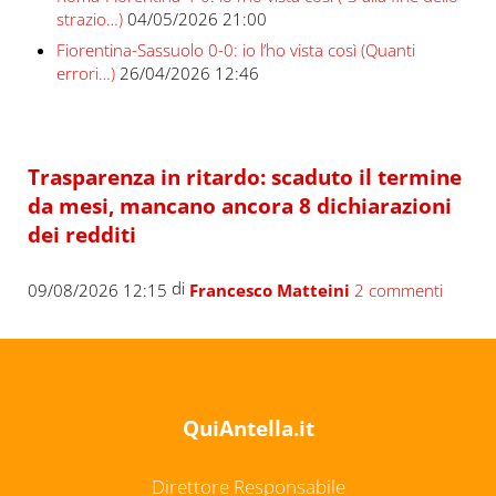
strazio…)
04/05/2026 21:00
Fiorentina-Sassuolo 0-0: io l’ho vista così (Quanti
errori…)
26/04/2026 12:46
Trasparenza in ritardo: scaduto il termine
da mesi, mancano ancora 8 dichiarazioni
dei redditi
di
09/08/2026 12:15
Francesco Matteini
2 commenti
QuiAntella.it
Direttore Responsabile