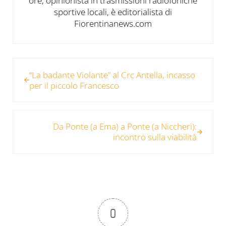
ore, opinionista in trasmissioni radiofoniche
sportive locali, è editorialista di
Fiorentinanews.com
Post precedente:
“La badante Violante” al Crc Antella, incasso
per il piccolo Francesco
Post successivo:
Da Ponte (a Ema) a Ponte (a Niccheri):
incontro sulla viabilità
0