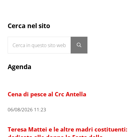
Sidebar
Cerca nel sito
Cerca in questo sito web
Submit search
Agenda
Cena di pesce al Crc Antella
06/08/2026 11:23
Teresa Mattei e le altre madri costituenti: