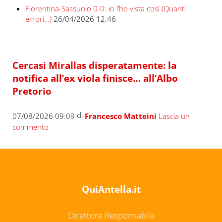
Fiorentina-Sassuolo 0-0: io l’ho vista così (Quanti
errori…)
26/04/2026 12:46
Cercasi Mirallas disperatamente: la
notifica all’ex viola finisce… all’Albo
Pretorio
di
07/08/2026 09:09
Francesco Matteini
Lascia un
commento
QuiAntella.it
Direttore Responsabile