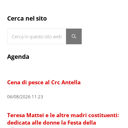
Sidebar
Cerca nel sito
Cerca in questo sito web
Submit search
Agenda
Cena di pesce al Crc Antella
06/08/2026 11:23
Teresa Mattei e le altre madri costituenti:
dedicata alle donne la Festa della