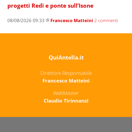
progetti Redi e ponte sull’Isone
di
08/08/2026 09:33
Francesco Matteini
2 commenti
QuiAntella.it
Direttore Responsabile
Francesco Matteini
WebMaster
Claudio Tirinnanzi