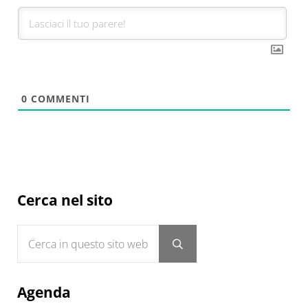
0
COMMENTI
Sidebar
Cerca nel sito
Cerca in questo sito web
Submit search
Agenda