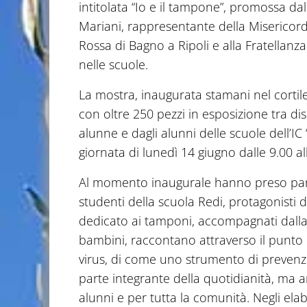
intitolata “Io e il tampone”, promossa d
Mariani, rappresentante della Misericord
Rossa di Bagno a Ripoli e alla Fratellan
nelle scuole.
La mostra, inaugurata stamani nel cortil
con oltre 250 pezzi in esposizione tra dise
alunne e dagli alunni delle scuole dell’IC 
giornata di lunedì 14 giugno dalle 9.00 a
Al momento inaugurale hanno preso parte
studenti della scuola Redi, protagonisti d
dedicato ai tamponi, accompagnati dalla d
bambini, raccontano attraverso il punto di 
virus, di come uno strumento di prevenz
parte integrante della quotidianità, ma a
alunni e per tutta la comunità. Negli el