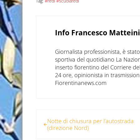
Tag:
#redi #scuolaredi
Info
Francesco Matteini
Giornalista professionista, è sta
sportiva del quotidiano La Nazio
inserto fiorentino del Corriere d
24 ore, opinionista in trasmissioni
Fiorentinanews.com
Post precedente:
Notte di chiusura per l’autostrada
(direzione Nord)