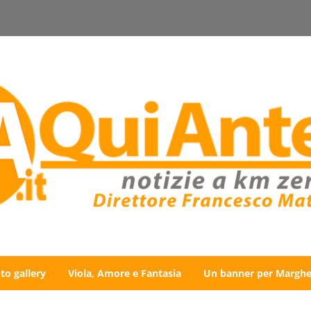
to gallery
Viola, Amore e Fantasia
Un banner per Marghe