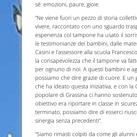
sé: emozioni, paure, gioie.
“Ne viene fuori un pezzo di storia coll
vivere, raccontato con uno sguardo tras
esperienza col tampone ha usato il sorris
le testimonianze dei bambini, dalle mate
Casini e l’assessore alla scuola Frances
la consapevolezza che il tampone va fatto 
per ognuno di noi. A questi bambini e a
possiamo che dire grazie di cuore. E un g
che ha ideato questa iniziativa, e con la
popolare di Grassina ci hanno sostenut
obiettivo era riportare in classe in sicur
terminato, possiamo dire di esserci rius
sinergia senza precedenti”.
“Siamo rimasti colpiti da come gli alunni 