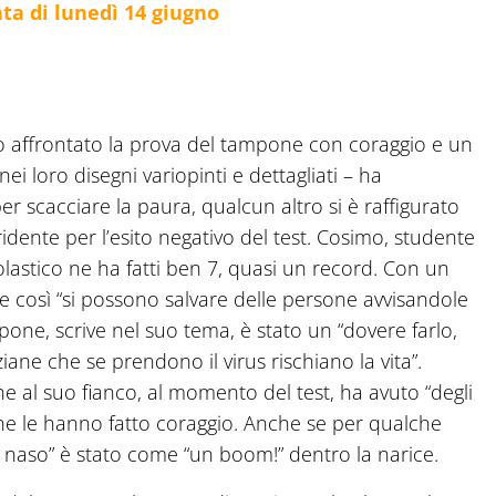
ata di lunedì 14 giugno
no affrontato la prova del tampone con coraggio e un
ei loro disegni variopinti e dettagliati – ha
r scacciare la paura, qualcun altro si è raffigurato
idente per l’esito negativo del test. Cosimo, studente
lastico ne ha fatti ben 7, quasi un record. Con un
he così “si possono salvare delle persone avvisandole
ampone, scrive nel suo tema, è stato un “dovere farlo,
ne che se prendono il virus rischiano la vita”.
he al suo fianco, al momento del test, ha avuto “degli
 che le hanno fatto coraggio. Anche se per qualche
l naso” è stato come “un boom!” dentro la narice.