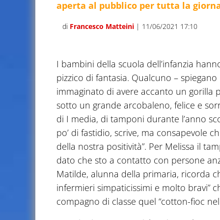
aperta al pubblico per tutta la giorn
di
Francesco Matteini
| 11/06/2021 17:10
I bambini della scuola dell’infanzia han
pizzico di fantasia. Qualcuno – spiegano n
immaginato di avere accanto un gorilla pe
sotto un grande arcobaleno, felice e sorr
di I media, di tamponi durante l’anno sco
po’ di fastidio, scrive, ma consapevole c
della nostra positività”. Per Melissa il t
dato che sto a contatto con persone anzia
Matilde, alunna della primaria, ricorda c
infermieri simpaticissimi e molto bravi”
compagno di classe quel “cotton-fioc ne