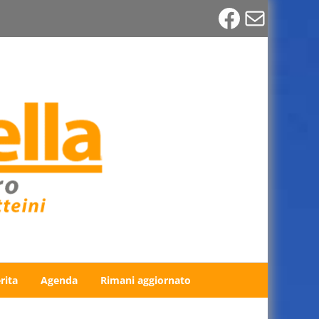
Faceboo
Email
rita
Agenda
Rimani aggiornato