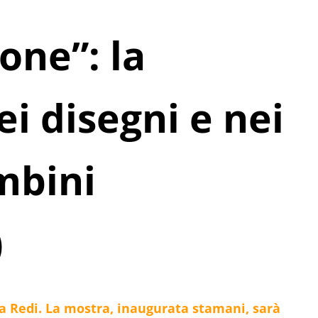
one”: la
i disegni e nei
mbini
)
la Redi. La mostra, inaugurata stamani, sarà