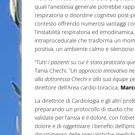
quali l’anestesia generale potrebbe rapp
respiratoria o disordine cognitivo post-pr
contesto offrendo numerosi vantaggi com
l’instabilità respiratoria ed emodinamica
intraprocedurale che trasforma un momen
positiva, un ambiente calmo e silenzioso i
“
Tutti i pazienti su cui è stata praticata q
Tania Chechi. “
Un approccio innovativo nel
alla dottoressa Chechi e alla sua équipe per
direttore dell’Area cardio-toracica,
Marc
La direttrice di Cardiologia e gli altri pr
preparando un protocollo di studio che p
validate per l’ansia e il dolore, con l’obi
dolore e di oggettivare i benefici dell’ipnos
dipartimento delle specialistiche medich