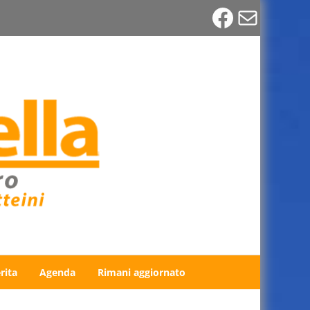
Faceboo
Email
rita
Agenda
Rimani aggiornato