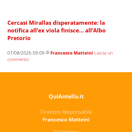
Cercasi Mirallas disperatamente: la
notifica all’ex viola finisce… all’Albo
Pretorio
di
07/08/2026 09:09
Francesco Matteini
Lascia un
commento
QuiAntella.it
Direttore Responsabile
Francesco Matteini
WebMaster