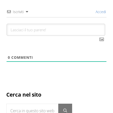
Iscriviti
Accedi
0
COMMENTI
Sidebar
Cerca nel sito
Cerca in questo sito web
Submit search