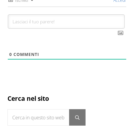
Iscriviti
Accedi
0
COMMENTI
Sidebar
Cerca nel sito
Cerca in questo sito web
Submit search