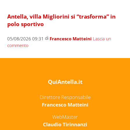
Antella, villa Migliorini si “trasforma” in
polo sportivo
di
05/08/2026 09:31
Francesco Matteini
Lascia un
commento
QuiAntella.it
Direttore Responsabile
Francesco Matteini
WebMaster
Claudio Tirinnanzi