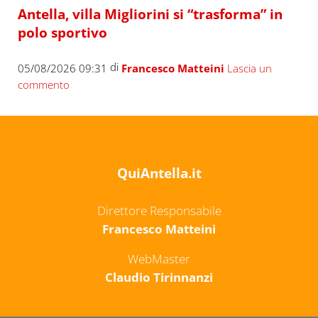
Antella, villa Migliorini si “trasforma” in
polo sportivo
di
05/08/2026 09:31
Francesco Matteini
Lascia un
commento
QuiAntella.it
Direttore Responsabile
Francesco Matteini
WebMaster
Claudio Tirinnanzi