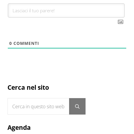
0
COMMENTI
Sidebar
Cerca nel sito
Cerca in questo sito web
Submit search
Agenda