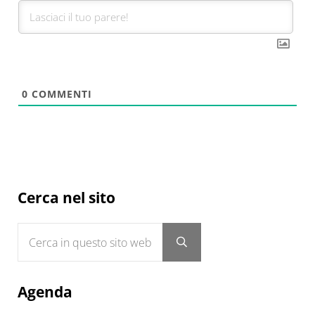
0
COMMENTI
Sidebar
Cerca nel sito
Cerca in questo sito web
Submit search
Agenda