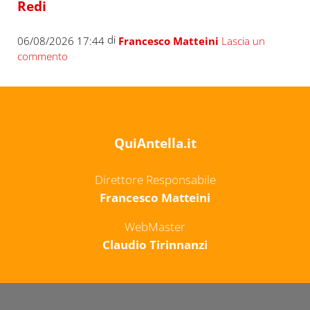
Redi
di
06/08/2026 17:44
Francesco Matteini
Lascia un
commento
QuiAntella.it
Direttore Responsabile
Francesco Matteini
WebMaster
Claudio Tirinnanzi