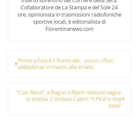
inserto fiorentino del Corriere della Sera.
Collaboratore de La Stampa e del Sole 24
ore, opinionista in trasmissioni radiofoniche
sportive locali, è editorialista di
Fiorentinanews.com
Post precedente:
Ponte a Ema è il fronte del… porco: rifiuti
abbadonati in mezzo alla strada
Post successivo:
“Ciao Renzi”, a Bagno a Ripoli nessuno segue
lo scisma. Il sindaco Casini: “Il Pd è la mia
casa”