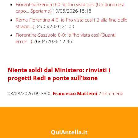
Fiorentina-Genoa 0-0: io l’ho vista così (Un punto e a
capo… Speriamo)
10/05/2026 15:18
Roma-Fiorentina 4-0: io l’ho vista così (-3 alla fine dello
strazio…)
04/05/2026 21:00
Fiorentina-Sassuolo 0-0: io l’ho vista così (Quanti
errori…)
26/04/2026 12:46
Niente soldi dal Ministero: rinviati i
progetti Redi e ponte sull’Isone
di
08/08/2026 09:33
Francesco Matteini
2 commenti
QuiAntella.it