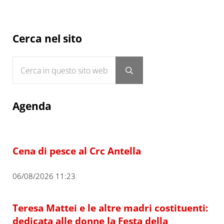
Sidebar
Cerca nel sito
Cerca in questo sito web
Submit search
Agenda
Cena di pesce al Crc Antella
06/08/2026 11:23
Teresa Mattei e le altre madri costituenti:
dedicata alle donne la Festa della