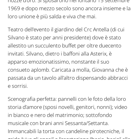
nozze d’oro. Si sposarono nel lontano 15 settembre
1969 e dopo mezzo secolo sono ancora insieme e la
loro unione è più salda e viva che mai.
Teatro dell’evento il giardino del Crc Antella (di cui
Silvano è stato per anni presidente) dove è stato
allestito un succulento buffet per oltre duecento
invitati. Silvano, dietro i baffoni alla Asterix, è
apparso emozionatissimo, nonstante il suo
consueto aplomb. Caricata a molla, Giovanna che è
passata da un tavolo all’altro dispensando abbracci
e sorrisi.
Scenografia perfetta: pannelli con le foto della loro
storia d’amore (sposi novelli, genitori, nonni); video
in bianco e nero del matrimonio; sottofondo
musicale con brani anni Sessanta/Settanta.
Immancabili la torta con candeline pirotecniche, il