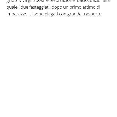
grido “viva gli sposi” e l’esortazione “bacio, bacio” alla
quale i due festeggiati, dopo un primo attimo di
imbarazzo, si sono piegati con grande trasporto.