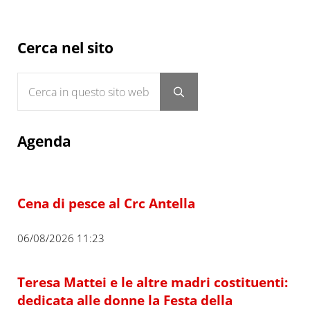
Sidebar
Cerca nel sito
Cerca in questo sito web
Submit search
Agenda
Cena di pesce al Crc Antella
06/08/2026 11:23
Teresa Mattei e le altre madri costituenti:
dedicata alle donne la Festa della