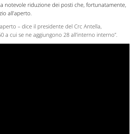
 notevole riduzione dei posti che, fortunatamente,
io all’aperto.
aperto – dice il presidente del Crc Antella,
 a cui se ne aggiungono 28 all’interno interno”.