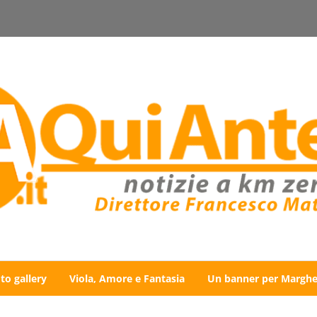
to gallery
Viola, Amore e Fantasia
Un banner per Marghe