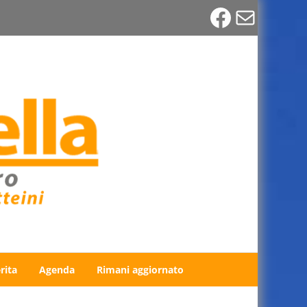
Faceboo
Email
rita
Agenda
Rimani aggiornato