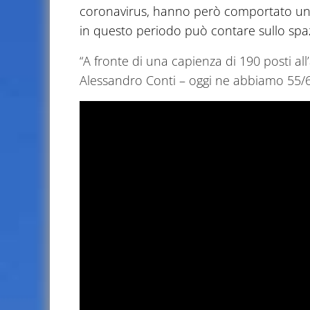
coronavirus, hanno però comportato una
in questo periodo può contare sullo spaz
“A fronte di una capienza di 190 posti all’
Alessandro Conti – oggi ne abbiamo 55/60