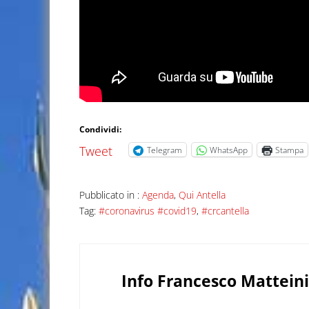
Condividi:
Tweet
Telegram
WhatsApp
Stampa
Pubblicato in :
Agenda
,
Qui Antella
Tag:
#coronavirus #covid19
,
#crcantella
Info
Francesco Matteini