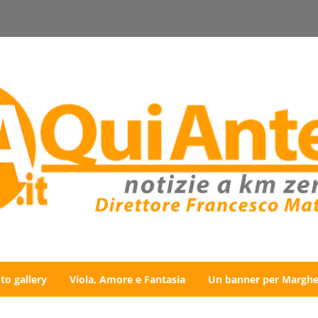
to gallery
Viola, Amore e Fantasia
Un banner per Marghe