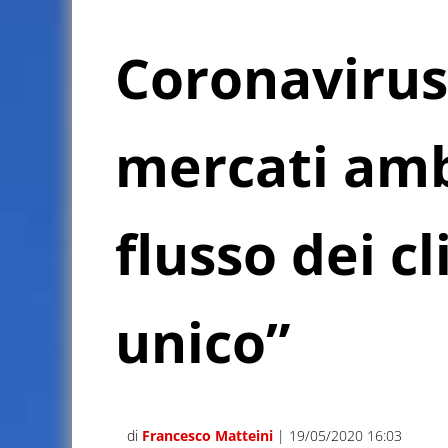
Coronavirus:
mercati amb
flusso dei cl
unico”
di
Francesco Matteini
| 19/05/2020 16:03