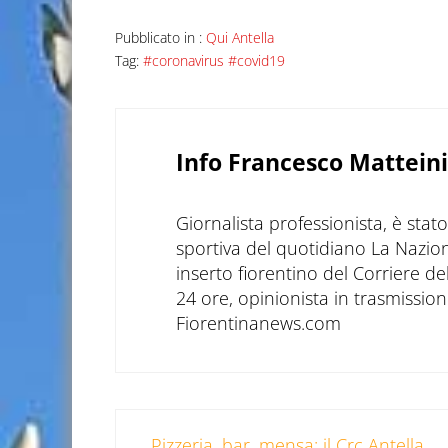
Pubblicato in :
Qui Antella
Tag:
#coronavirus #covid19
Info
Francesco Matteini
Giornalista professionista, è sta
sportiva del quotidiano La Nazio
inserto fiorentino del Corriere d
24 ore, opinionista in trasmissioni
Fiorentinanews.com
Post precedente:
Pizzeria, bar, mensa: il Crc Antella