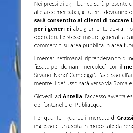
Nei pressi di ogni banco sarà presente 
alle aree mercatali, gli utenti dovranno
sarà consentito ai clienti di toccare
per i generi di
abbigliamento dovranno e
operatori. Le stesse misure generali a car
commercio su area pubblica in area fuor
I mercati settimanali riprenderanno d
fissato per domani, mercoledì, con il
mer
Silvano ‘Nano’ Campeggi”. L’accesso all’a
mentre il deflusso sarà verso via Roma e
Giovedì, ad
Antella
, l’accesso avverrà es
del fontanello di Publiacqua.
Per quanto riguarda il mercato di
Grass
ingresso e un’uscita in modo tale da rende