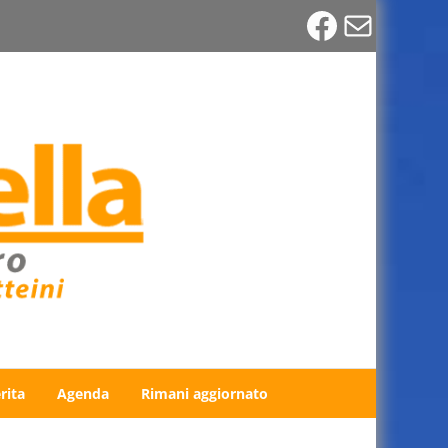
Faceboo
Email
rita
Agenda
Rimani aggiornato