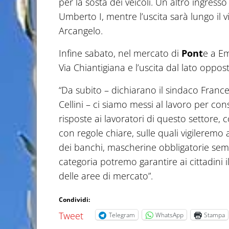
per la sosta dei veicoli. Un altro ingres
Umberto I, mentre l’uscita sarà lungo il 
Arcangelo.
Infine sabato, nel mercato di
Pont
e a Em
Via Chiantigiana e l’uscita dal lato oppos
“Da subito – dichiarano il sindaco Franc
Cellini – ci siamo messi al lavoro per con
risposte ai lavoratori di questo settore, c
con regole chiare, sulle quali vigileremo
dei banchi, mascherine obbligatorie semp
categoria potremo garantire ai cittadini il
delle aree di mercato”.
Condividi:
Tweet
Telegram
WhatsApp
Stampa