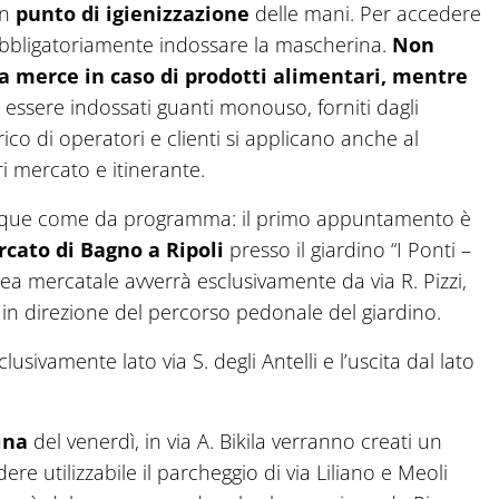
un
punto di igienizzazione
delle mani. Per accedere
 obbligatoriamente indossare la mascherina.
Non
 la merce in caso di prodotti alimentari, mentre
ssere indossati guanti monouso, forniti dagli
ico di operatori e clienti si applicano anche al
i mercato e itinerante.
unque come da programma: il primo appuntamento è
cato di Bagno a Ripoli
presso il giardino “I Ponti –
rea mercatale avverrà esclusivamente da via R. Pizzi,
 in direzione del percorso pedonale del giardino.
clusivamente lato via S. degli Antelli e l’uscita dal lato
ina
del venerdì, in via A. Bikila verranno creati un
re utilizzabile il parcheggio di via Liliano e Meoli