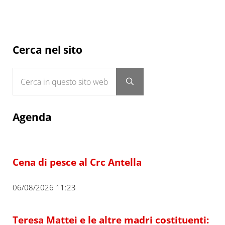
Sidebar
Cerca nel sito
Cerca in questo sito web
Submit search
Agenda
Cena di pesce al Crc Antella
06/08/2026 11:23
Teresa Mattei e le altre madri costituenti: