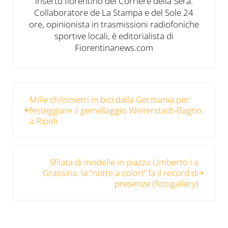
inserto fiorentino del Corriere della Sera.
Collaboratore de La Stampa e del Sole 24
ore, opinionista in trasmissioni radiofoniche
sportive locali, è editorialista di
Fiorentinanews.com
Post precedente:
Mille chilometri in bici dalla Germania per
festeggiare il gemellaggio Weiterstadt-Bagno
a Ripoli
Post successivo:
Sfilata di modelle in piazza Umberto I a
Grassina: la “notte a colori” fa il record di
presenze (fotogallery)