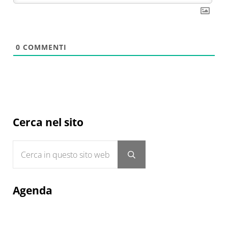
0
COMMENTI
Sidebar
Cerca nel sito
Cerca in questo sito web
Submit search
Agenda