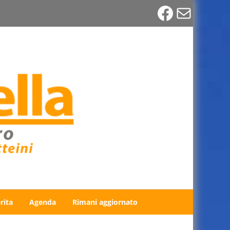
Faceboo
Email
rita
Agenda
Rimani aggiornato