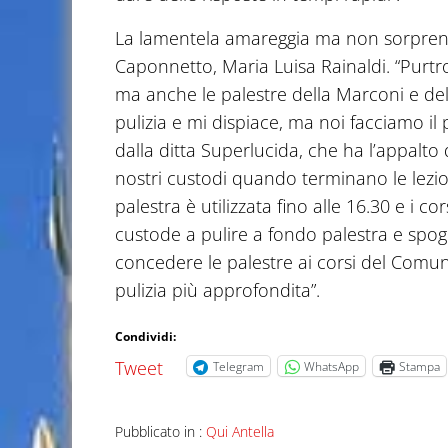
La lamentela amareggia ma non sorprende 
Caponnetto, Maria Luisa Rainaldi. “Purtro
ma anche le palestre della Marconi e dell
pulizia e mi dispiace, ma noi facciamo il 
dalla ditta Superlucida, che ha l’appalt
nostri custodi quando terminano le lezion
palestra è utilizzata fino alle 16.30 e i co
custode a pulire a fondo palestra e spog
concedere le palestre ai corsi del Comu
pulizia più approfondita”.
Condividi:
Tweet
Telegram
WhatsApp
Stampa
Pubblicato in :
Qui Antella