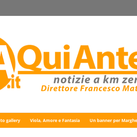
to gallery
Viola, Amore e Fantasia
Un banner per Marghe