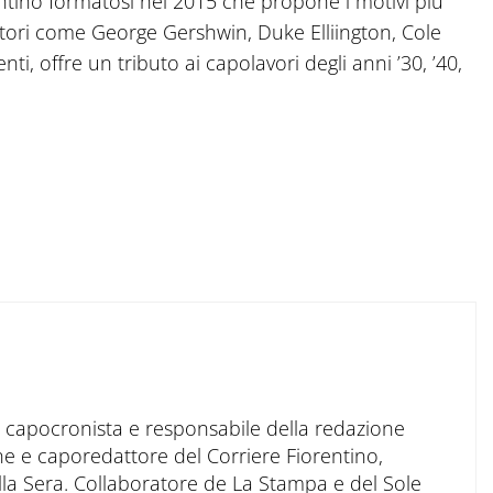
tino formatosi nel 2015 che propone i motivi più
sitori come George Gershwin, Duke Elliington, Cole
, offre un tributo ai capolavori degli anni ’30, ’40,
to capocronista e responsabile della redazione
ne e caporedattore del Corriere Fiorentino,
ella Sera. Collaboratore de La Stampa e del Sole