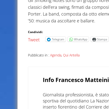
Gli Smoking Notes sono un gruppo fioren
classici dell’era swing, firmati da compo
Porter. La band, composta da otto elementi
’50: musica da ascoltare e ballare.
Condividi:
Tweet
Telegram
WhatsApp
Stampa
Pubblicato in :
Agenda
,
Qui Antella
Info
Francesco Matteini
Giornalista professionista, è sta
sportiva del quotidiano La Nazio
inserto fiorentino del Corriere d