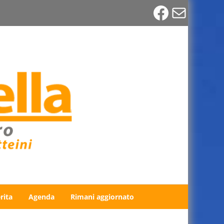
Faceboo
Email
rita
Agenda
Rimani aggiornato