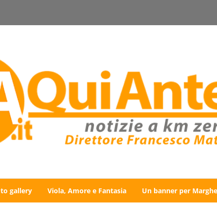
to gallery
Viola, Amore e Fantasia
Un banner per Marghe