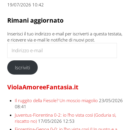
19/07/2026 10:42
Rimani aggiornato
Inserisci il tuo indirizzo e-mail per iscriverti a questa testata,
e ricevere via e-mail le notifiche di nuovi post.
Indirizzo e-mail
Iscriviti
ViolaAmoreeFantasia.it
Il ruggito della Fiesole? Un moscio miagolio
23/05/2026
08:41
Juventus-Fiorentina 0-2: io l’ho vista così (Goduria sì,
riscatto no)
17/05/2026 12:53
Fiorentina-Genoa 0-0: io l’ho vista così (Un punto e a