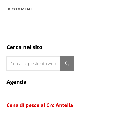
0
COMMENTI
Sidebar
Cerca nel sito
Cerca in questo sito web
Submit search
Agenda
Cena di pesce al Crc Antella