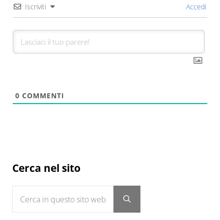
Iscriviti
Accedi
0
COMMENTI
Sidebar
Cerca nel sito
Cerca in questo sito web
Submit search