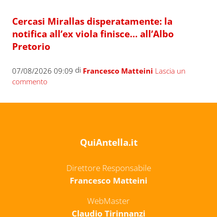
Cercasi Mirallas disperatamente: la
notifica all’ex viola finisce… all’Albo
Pretorio
di
07/08/2026 09:09
Francesco Matteini
Lascia un
commento
QuiAntella.it
Direttore Responsabile
Francesco Matteini
WebMaster
Claudio Tirinnanzi