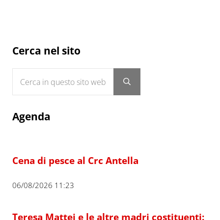
Sidebar
Cerca nel sito
Cerca in questo sito web
Submit search
Agenda
Cena di pesce al Crc Antella
06/08/2026 11:23
Teresa Mattei e le altre madri costituenti: